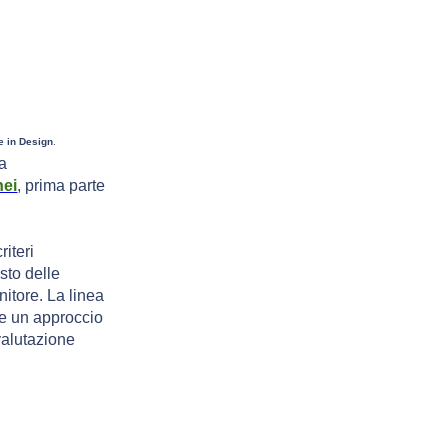
le in Design
.
la
nei
, prima parte
iteri
sto delle
nitore. La linea
ce un approccio
 valutazione