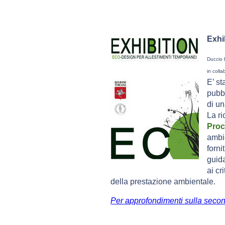
Exhi
Duccio 
in coll
E’ st
pubb
di un
La ri
Proc
ambie
forni
guid
ai cr
della prestazione ambientale.
Per approfondimenti sulla secon