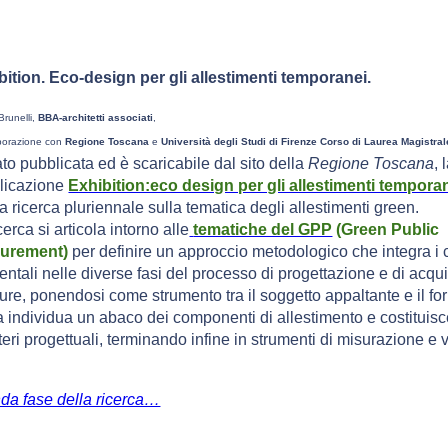
bition. Eco-design per gli allestimenti temporanei.
Brunelli,
BBA-architetti associati
,
aborazione con
Regione Toscana
e
Università degli Studi di Firenze Corso di Laurea Magistra
ato pubblicata ed è scaricabile dal sito della
Regione Toscana
, 
licazione
Exhibition:eco design per gli allestimenti tempora
a ricerca pluriennale sulla tematica degli allestimenti green.
cerca si articola intorno alle
tematiche del GPP
(Green Public
urement)
per definire un approccio metodologico che integra i cr
ntali nelle diverse fasi del processo di progettazione e di acqui
ture, ponendosi come strumento tra il soggetto appaltante e il for
a individua un abaco dei componenti di allestimento e costituis
iteri progettuali, terminando infine in strumenti di misurazione e
da fase della ricerca…